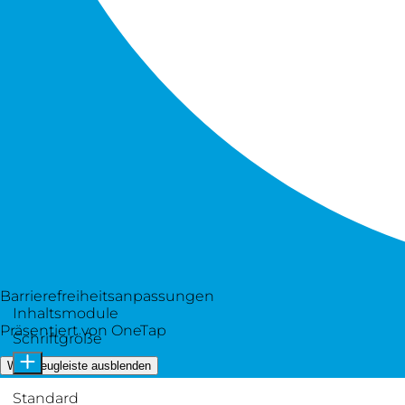
Barrierefreiheitsanpassungen
Inhaltsmodule
Präsentiert von
OneTap
Schriftgröße
Werkzeugleiste ausblenden
Standard