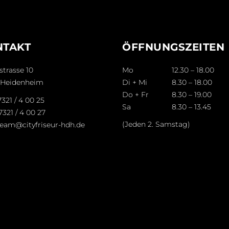
NTAKT
ÖFFNUNGSZEITEN
strasse 10
Mo
12.30 – 18.00
 Heidenheim
Di + Mi
8.30 – 18.00
Do + Fr
8.30 – 19.00
321 / 4 00 25
Sa
8.30 – 13.45
7321 / 4 00 27
(Jeden 2. Samstag)
team@cityfriseur-hdh.de